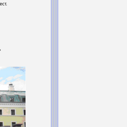
ест.
»